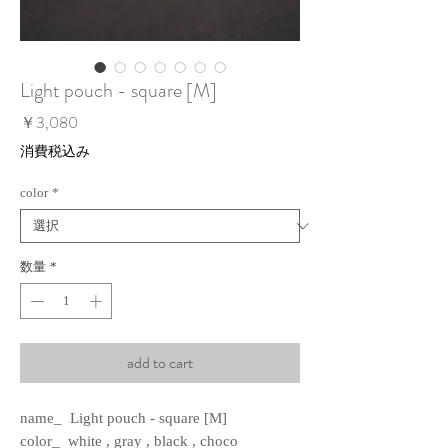
Light pouch - square [M]
価
￥3,080
格
消費税込み
color
*
数量
*
add to cart
name_ Light pouch - square [M]
color_ white , gray , black , choco